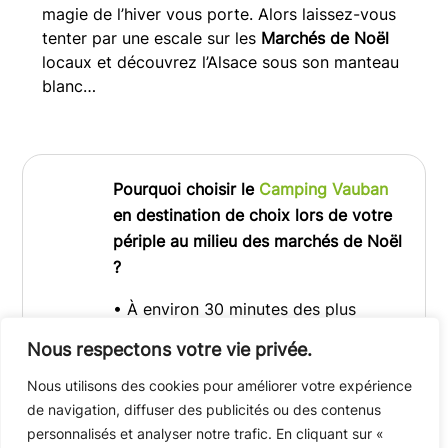
magie de l’hiver vous porte. Alors laissez-vous
tenter par une escale sur les
Marchés de Noël
locaux et découvrez l’Alsace sous son manteau
blanc…
Pourquoi choisir le
Camping Vauban
en destination de choix lors de votre
périple au milieu des marchés de Noël
?
• À environ 30 minutes des plus
célèbres marchés de Noël d’Alsace
Nous respectons votre vie privée.
• Pour ses hébergements tout confort
Nous utilisons des cookies pour améliorer votre expérience
où vous pourrez vous installer et
de navigation, diffuser des publicités ou des contenus
partir faire votre shopping sans
personnalisés et analyser notre trafic. En cliquant sur «
encombre